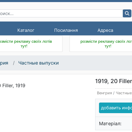
Каталог
Посилання
Адреса
озмісти рекламу своїх лотів
розмісти рекламу своїх лот
тут!
тут!
грия
Частные выпуски
1919, 20 Filler
Венгрия
/
Частные
добавить ин
Матеріал: