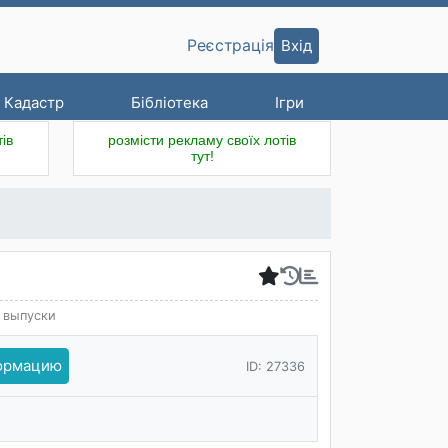
Вхід
Реєстрація
Кадастр
Бібліотека
Ігри
ів
розмісти рекламу своїх лотів
тут!
 выпуски
формацию
ID: 27336