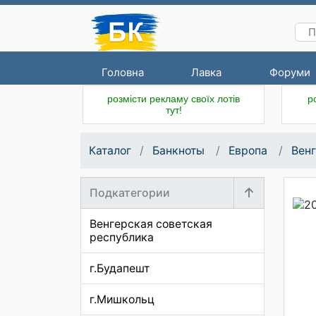
Головна
Лавка
Форуми
розмісти рекламу своїх лотів
р
тут!
Каталог
Банкноты
Европа
Вен
Подкатегории
Венгерская советская
республика
г.Будапешт
г.Мишкольц