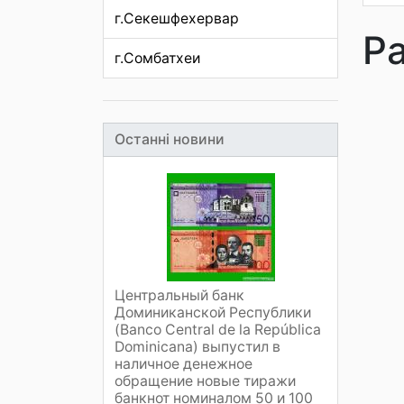
г.Секешфехервар
Р
г.Сомбатхеи
Останні новини
Центральный банк
Доминиканской Республики
(Banco Central de la República
Dominicana) выпустил в
наличное денежное
обращение новые тиражи
банкнот номиналом 50 и 100