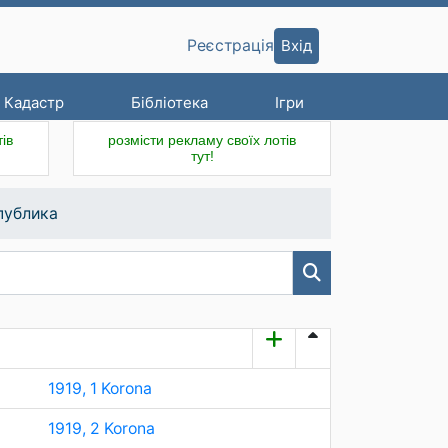
Вхід
Реєстрація
Кадастр
Бібліотека
Ігри
ів
розмісти рекламу своїх лотів
тут!
публика
1919, 1 Korona
1919, 2 Korona