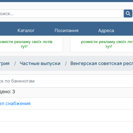
Каталог
Посилання
Адреса
озмісти рекламу своїх лотів
розмісти рекламу своїх лот
тут!
тут!
грия
Частные выпуски
Венгерская советская рес
ено: 3
ел снабжения