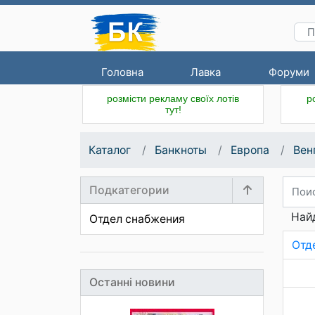
Головна
Лавка
Форуми
розмісти рекламу своїх лотів
р
тут!
Каталог
Банкноты
Европа
Вен
Подкатегории
Найд
Отдел снабжения
Отд
Останні новини