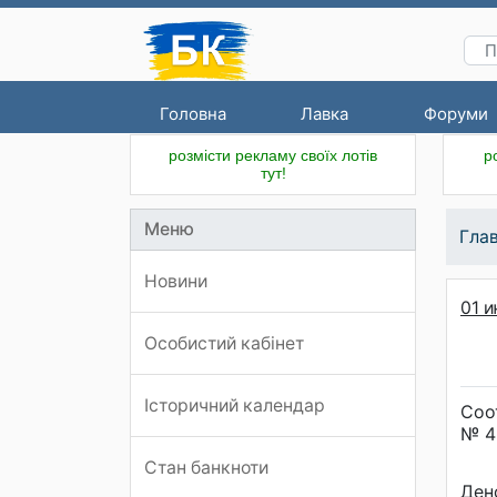
Головна
Лавка
Форуми
розмісти рекламу своїх лотів
р
тут!
Меню
Гла
Новини
01 и
Особистий кабінет
Історичний календар
Соо
№ 4
Стан банкноти
Ден