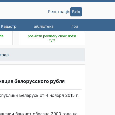
Вхід
Реєстрація
Кадастр
Бібліотека
Ігри
ів
розмісти рекламу своїх лотів
тут!
 года
нация белорусского рубля
ублики Беларусь от 4 ноября 2015 г.
щении банкнот образца 2000 года на