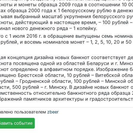
кноты и монеты образца 2009 года в соотношении 10 0
ках образца 2000 года к 1 белорусскому рублю в денежн
тывая выбранный масштаб укрупнения белорусского руб
кноты, действующий в настоящее время, – 100 рублей –
инал нового денежного ряда – 1 копейку.
го с 1 июля 2016 г. в обращение выпущены семь номиналов
рублей, и восемь номиналов монет – 1, 2, 5, 10, 20 и 50 
ая концепция дизайна новых банкнот соответствует дев
кнота посвящена одной из областей Беларуси и г. Минс
кнот определено в алфавитном порядке. Изображение 
вящено Брестской области, 10 рублей – Витебской обла
рублей – Гродненской области, 100 рублей – Минской о
асти, 500 рублей – г. Минску. В дизайне новых банкнот
емственность относительно банкнотного ряда образца 
бражений памятников архитектуры и градостроительст
авлено пользователем
zbeer
авить событие