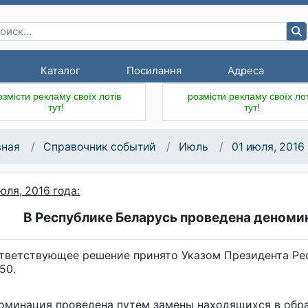
Каталог
Посилання
Адреса
озмісти рекламу своїх лотів
розмісти рекламу своїх лот
тут!
тут!
вная
Справочник событий
Июль
01 июля, 2016
юля, 2016 года:
В Республике Беларусь проведена деноми
тветствующее решение принято Указом Президента Респ
50.
оминация проведена путем замены находящихся в обра