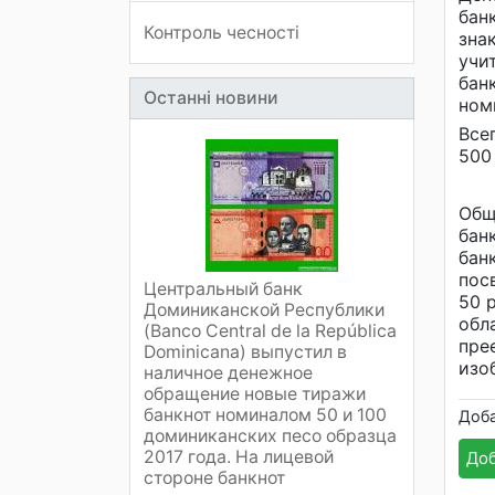
бан
Контроль чесності
зна
учи
бан
Останні новини
ном
Все
500 
Общ
бан
бан
пос
Центральный банк
50 
Доминиканской Республики
обл
(Banco Central de la República
пре
Dominicana) выпустил в
изо
наличное денежное
обращение новые тиражи
банкнот номиналом 50 и 100
Доб
доминиканских песо образца
2017 года. На лицевой
Доб
стороне банкнот