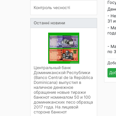
Гос
Контроль чесності
Ден
- Н
31 
Останні новини
- М
год
- М
по 
Доб
Центральный банк
Доминиканской Республики
Доб
(Banco Central de la República
Dominicana) выпустил в
наличное денежное
обращение новые тиражи
банкнот номиналом 50 и 100
доминиканских песо образца
2017 года. На лицевой
стороне банкнот