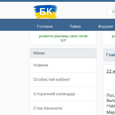
Головна
Лавка
Форуми
розмісти рекламу своїх лотів
р
тут!
Меню
Гла
Новини
22 и
Особистий кабінет
Історичний календар
Пос
был
год
Стан банкноти
Мар