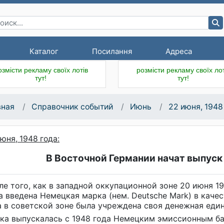
Каталог
Посилання
Адреса
озмісти рекламу своїх лотів
розмісти рекламу своїх лот
тут!
тут!
вная
Справочник событий
Июнь
22 июня, 1948
юня, 1948 года:
В Восточной Германии начат выпуск
ле того, как в западной оккупационной зоне 20 июня 1
а введена Немецкая марка (нем. Deutsche Mark) в каче
а в советской зоне была учреждена своя денежная еди
ка выпускалась с 1948 года Немецким эмиссионным бан