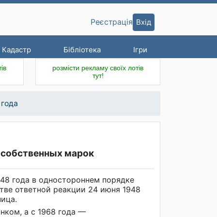
Вхід
Реєстрація
Кадастр
Бібліотека
Ігри
ів
розмісти рекламу своїх лотів
тут!
 года
 собственных марок
948 года в одностороннем порядке
стве ответной реакции 24 июня 1948
ница.
ком, а с 1968 года —