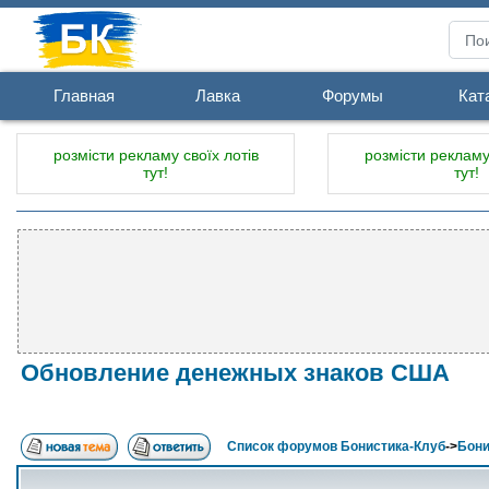
Главная
Лавка
Форумы
Кат
розмісти рекламу своїх лотів
розмісти рекламу 
тут!
тут!
Обновление денежных знаков США
Список форумов Бонистика-Клуб
->
Бони