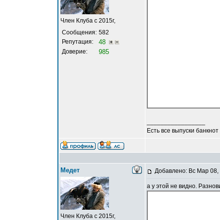
Член Клуба с 2015г,
Сообщения:
582
Репутация:
48
Доверие:
985
_________________
Есть все выпуски банкнот
Медет
Добавлено: Вс Мар 08,
а у этой не видно. Разно
Член Клуба с 2015г,