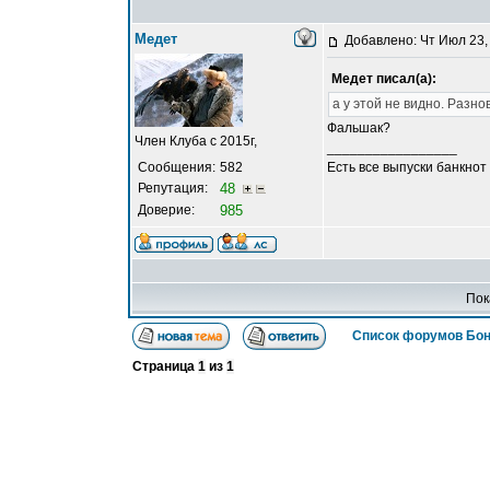
Медет
Добавлено: Чт Июл 23,
Медет писал(а):
а у этой не видно. Разн
Фальшак?
Член Клуба с 2015г,
_________________
Сообщения:
582
Есть все выпуски банкнот
Репутация:
48
Доверие:
985
Пок
Список форумов Бон
Страница
1
из
1