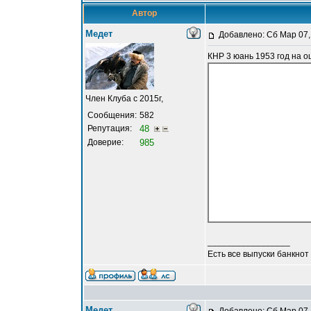
Автор
Медет
Добавлено: Сб Мар 07,
КНР 3 юань 1953 год на о
Член Клуба с 2015г,
Сообщения:
582
Репутация:
48
Доверие:
985
_________________
Есть все выпуски банкнот
Медет