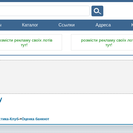
ы
Каталог
Ссылки
Адреса
озмісти рекламу своїх лотів
розмісти рекламу своїх лот
тут!
тут!
у
тика-Клуб
->
Оценка банкнот