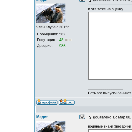
Добавлено: Сб Мар 07,
и эта тоже на оценку
Член Клуба с 2015г,
Сообщения:
582
Репутация:
48
Доверие:
985
_________________
Есть все выпуски банкнот
Медет
Добавлено: Вс Мар 08,
водяные знаки Звездочки