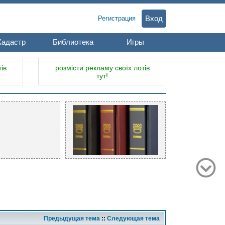
Вход
Регистрация
Кадастр
Библиотека
Игры
ів
розмісти рекламу своїх лотів
тут!
Предыдущая тема
::
Следующая тема