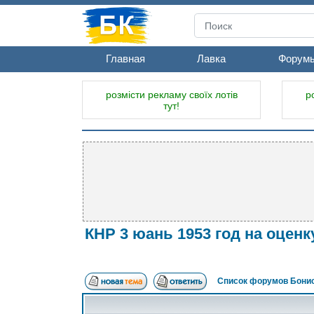
Главная
Лавка
Форум
розмісти рекламу своїх лотів
р
тут!
КНР 3 юань 1953 год на оценк
Список форумов Бонис