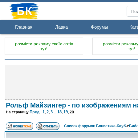
Главная
Лавка
Форумы
Кат
розмісти рекламу своїх лотів
розмісти рекламу 
тут!
тут!
Рольф Майзингер - по изображениям н
Пред.
1
2
3
18
19
На страницу
,
,
...
,
,
20
Список форумов Бонистика-Клуб
->
Библ