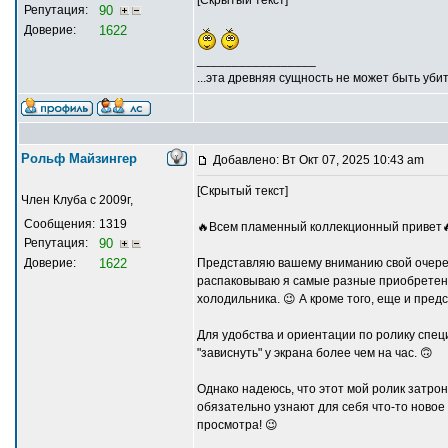
Репутация:
90
Доверие:
1622
_________________
...эта древняя сущность не может быть убит
Рольф Майзингер
Добавлено: Вт Окт 07, 2025 10:43 am
[Скрытый текст]
Член Клуба с 2009г,
Сообщения:
1319
🔥Всем пламенный коллекционный привет
Репутация:
90
Доверие:
1622
Представляю вашему вниманию свой очередн
распаковываю я самые разные приобретения
холодильника. 😉 А кроме того, еще и пред
Для удобства и ориентации по ролику спец
"зависнуть" у экрана более чем на час. 🙃
Однако надеюсь, что этот мой ролик затро
обязательно узнают для себя что-то новое 
просмотра! 😉