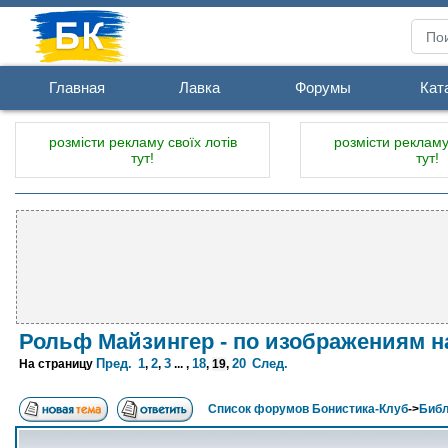
Главная
Лавка
Форумы
Кат
розмісти рекламу своїх лотів
розмісти рекламу 
тут!
тут!
Рольф Майзингер - по изображениям н
Пред.
1
2
3
18
20
След.
На страницу
,
,
... ,
,
19
,
Список форумов Бонистика-Клуб
->
Библ