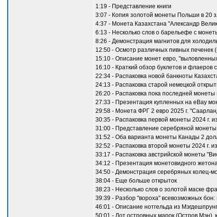
1:19 - Представление книги
3:07 - Копия золотой монеты Польши в 20 з
4:37 - Монета Казахстана "Александр Вели
6:13 - Несколько слов о барельефе с монет
8:26 - Демонстрация магнитов для холодил
12:50 - Осмотр различных пивных печенек 
15:10 - Описание монет евро, "выловленных
16:10 - Краткий обзор буклетов и флаеров
22:34 - Распаковка новой банкноты Казахст
24:13 - Распаковка старой немецкой открыт
26:20 - Распаковка пока последней монеты
27:33 - Презентация купленных на eBay мо
29:58 - Монета ФРГ 2 евро 2025 г. "Саарлан
30:35 - Распаковка первой монеты 2024 г. 
31:00 - Представление серебряной монеты 
31:52 - Оба варианта монеты Канады 2 долл
32:52 - Распаковка второй монеты 2024 г. и
33:17 - Распаковка австрийской монеты "Ви
34:12 - Презентация монетовидного жетона 
34:50 - Демонстрация серебряных колец-м
38:04 - Еще больше открыток
38:23 - Несколько слов о золотой маске ф
39:39 - Разбор "вороха" всевозможных бон
46:01 - Описание нотгельда из Мэгдешпрунг
50:01 - Лот островных марок (Остров Мэн), 