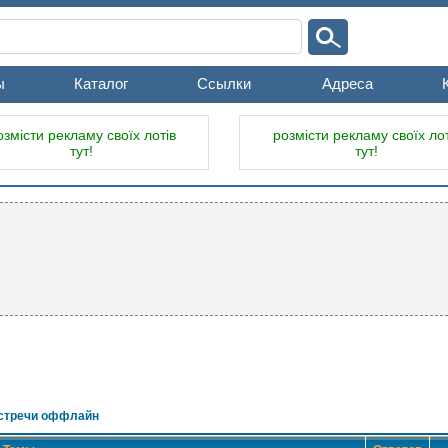
ы
Каталог
Ссылки
Адреса
озмісти рекламу своїх лотів
розмісти рекламу своїх лот
тут!
тут!
стречи оффлайн