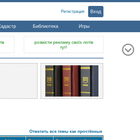
Вход
Регистрация
Кадастр
Библиотека
Игры
ів
розмісти рекламу своїх лотів
тут!
Отметить все темы как прочтённые