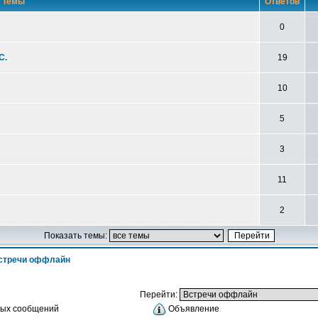
Темы
Ответов
0
С.
19
10
5
3
11
2
Показать темы:
стречи оффлайн
Перейти:
вых сообщений
Объявление