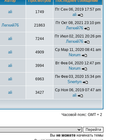
Автор
Просмотров
Последнее сообщение
Пт Сен 06, 2019 17:57 pm
ali
1749
ali
Пт Окт 08, 2021 23:10 pm
Легкий76
21863
Легкий76
Пт Июл 02, 2021 20:26 pm
ali
7244
Легкий76
Ср Мар 11, 2020 08:41 am
ali
4909
Norum
Вт Фев 04, 2020 12:47 pm
ali
3994
Norum
Пн Фев 03, 2020 15:34 pm
ali
6963
Snertyn
Ср Ноя 06, 2019 07:47 am
ali
3427
ali
Часовой пояс: GMT + 2
Вы
не можете
начинать темы