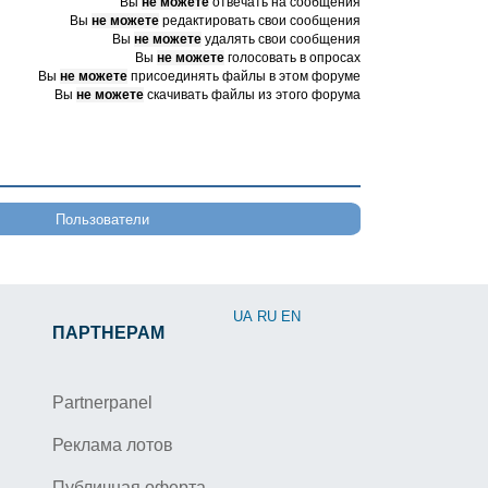
Вы
не можете
отвечать на сообщения
Вы
не можете
редактировать свои сообщения
Вы
не можете
удалять свои сообщения
Вы
не можете
голосовать в опросах
Вы
не можете
присоединять файлы в этом форуме
Вы
не можете
скачивать файлы из этого форума
Пользователи
UA
RU
EN
ПАРТНЕРАМ
Partnerpanel
Реклама лотов
Публичная оферта