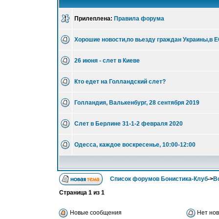
Прилеплена:
Правила форума
Хорошие новости,по вьезду граждан Украины,в Е
26 июня - слет в Киеве
Кто едет на Голландский слет?
Голландия, Валькенбург, 28 сентября 2019
Слет в Берлине 31-1-2 февраля 2020
Одесса, каждое воскресенье, 10:00-12:00
Список форумов Бонистика-Клуб
->
В
Страница
1
из
1
Новые сообщения
Нет но