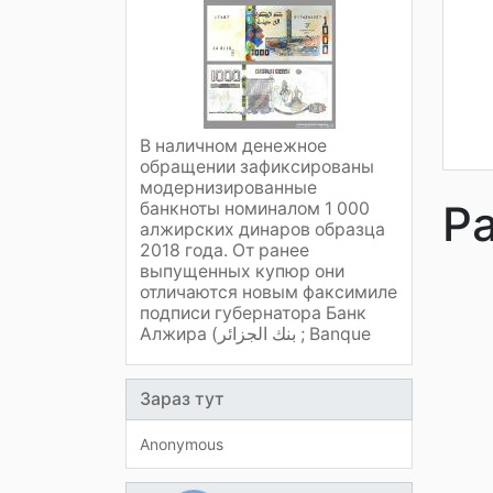
В наличном денежное
обращении зафиксированы
модернизированные
Р
банкноты номиналом 1 000
алжирских динаров образца
2018 года. От ранее
выпущенных купюр они
отличаются новым факсимиле
подписи губернатора Банк
Алжира (بنك الجزائر ; Banque
Зараз тут
Anonymous