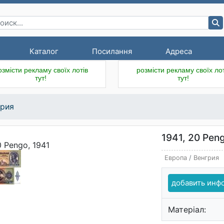
Каталог
Посилання
Адреса
озмісти рекламу своїх лотів
розмісти рекламу своїх лот
тут!
тут!
грия
1941, 20 Pen
Европа
/
Венгрия
добавить ин
Матеріал: