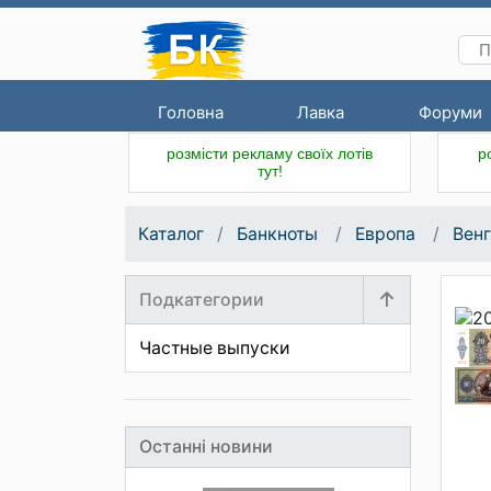
Головна
Лавка
Форуми
розмісти рекламу своїх лотів
р
тут!
Каталог
Банкноты
Европа
Вен
Подкатегории
Частные выпуски
Останні новини