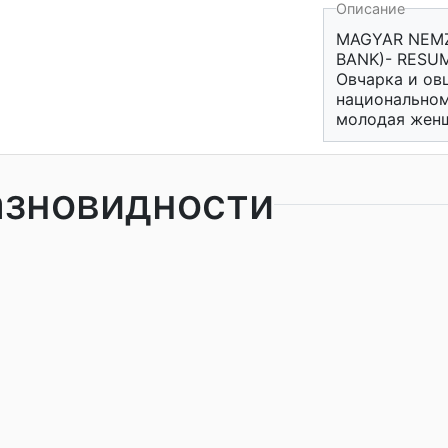
Описание
MAGYAR NEMZ
BANK)- RESUME
Овчарка и ов
национальном
молодая женщ
азновидности