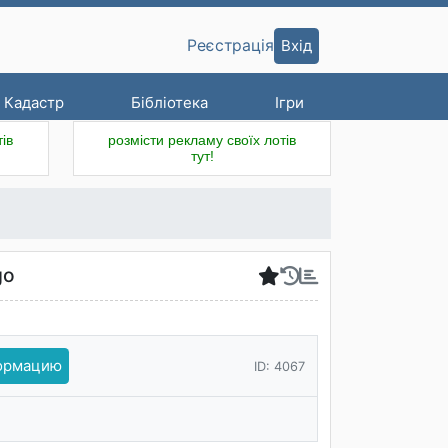
Вхід
Реєстрація
Кадастр
Бібліотека
Ігри
ів
розмісти рекламу своїх лотів
тут!
go
формацию
ID: 4067