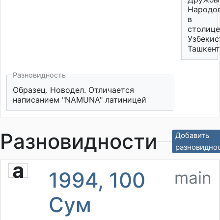
Народо
в
столице
Узбекис
Ташкент
Разновидность
Образец. Новодел. Отличается
написанием "NAMUNA" латиницей
Разновидности
Добавить
разновидно
a
1994, 100
main
Сум