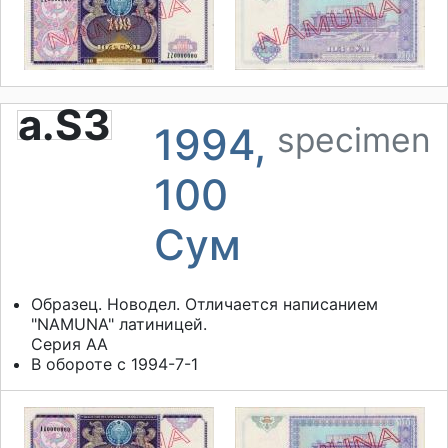
a.S3
1994,
specimen
100
Сум
Образец. Новодел. Отличается написанием
"NAMUNA" латиницей.
Серия АА
В обороте с 1994-7-1