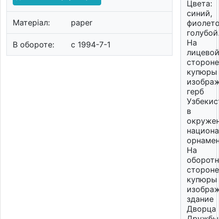
Цвета:
синий,
Матеріал:
paper
фиолето
голубой
На
В обороте:
c 1994-7-1
лицево
стороне
купюры
изобра
герб
Узбекис
в
окруже
национ
орнамен
На
оборот
стороне
купюры
изобра
здание
Дворца
Дружбы