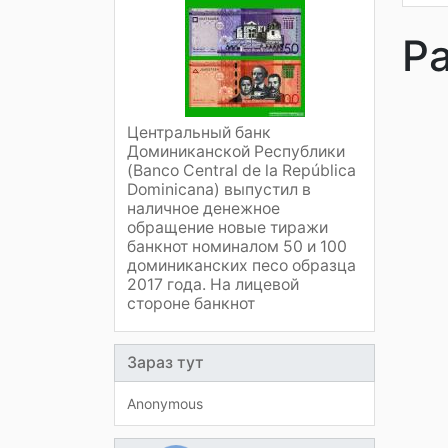
Р
Центральный банк
Доминиканской Республики
(Banco Central de la República
Dominicana) выпустил в
наличное денежное
обращение новые тиражи
банкнот номиналом 50 и 100
доминиканских песо образца
2017 года. На лицевой
стороне банкнот
Зараз тут
Anonymous