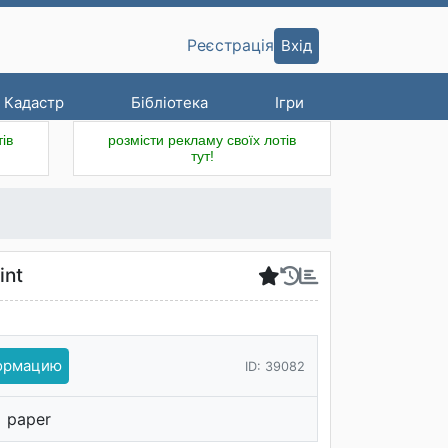
Вхід
Реєстрація
Кадастр
Бібліотека
Ігри
ів
розмісти рекламу своїх лотів
тут!
int
формацию
ID: 39082
paper