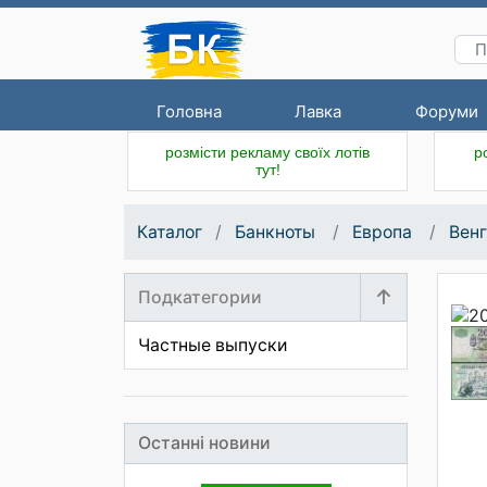
Головна
Лавка
Форуми
розмісти рекламу своїх лотів
р
тут!
Каталог
Банкноты
Европа
Вен
Подкатегории
Частные выпуски
Останні новини