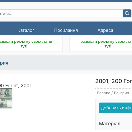
Каталог
Посилання
Адреса
озмісти рекламу своїх лотів
розмісти рекламу своїх лот
тут!
тут!
грия
2001, 200 For
Европа
/
Венгрия
добавить ин
Матеріал: