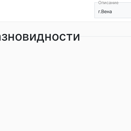
Описание
г.Вена
азновидности