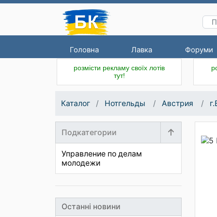
Головна
Лавка
Форуми
розмісти рекламу своїх лотів
р
тут!
Каталог
Нотгельды
Австрия
г
Подкатегории
Управление по делам
молодежи
Останні новини