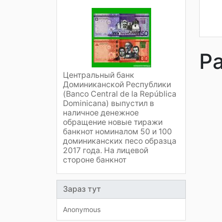
Р
Центральный банк
Доминиканской Республики
(Banco Central de la República
Dominicana) выпустил в
наличное денежное
обращение новые тиражи
банкнот номиналом 50 и 100
доминиканских песо образца
2017 года. На лицевой
стороне банкнот
Зараз тут
Anonymous