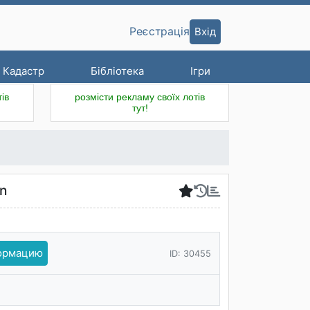
Вхід
Реєстрація
Кадастр
Бібліотека
Ігри
ів
розмісти рекламу своїх лотів
тут!
en
формацию
ID: 30455