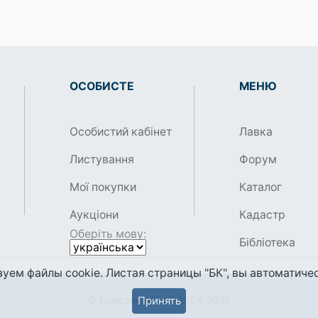
ОСОБИСТЕ
МЕНЮ
Особистий кабінет
Лавка
Листування
Форум
Мої покупки
Каталог
Аукціони
Кадастр
Оберіть мову:
Бібліотека
уем файлы cookie. Листая страницы "БК", вы автоматичес
Принять
© Боністика-Клуб 2004-2026