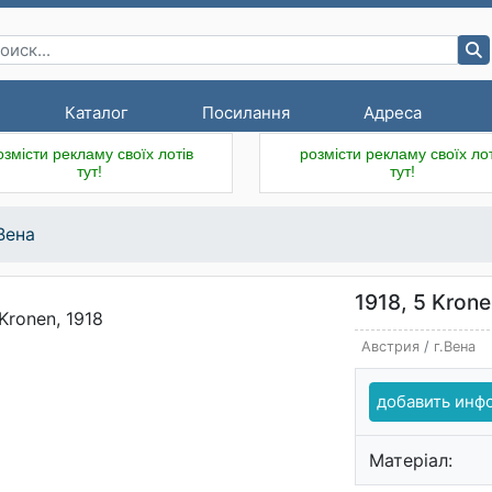
Каталог
Посилання
Адреса
озмісти рекламу своїх лотів
розмісти рекламу своїх лот
тут!
тут!
.Вена
1918, 5 Kron
Австрия
/
г.Вена
добавить ин
Матеріал: