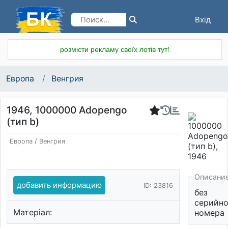
Вхід
Реєстрація
розмісти рекламу своїх лотів тут!
Европа
Венгрия
1946, 1000000 Adopengo
(тип b)
Европа
/
Венгрия
Описани
добавить информацию
ID: 23816
без
серийно
Матеріал:
номера