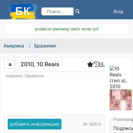
Вхід
Реєстрація
розмісти рекламу своїх лотів тут!
Америка
Бразилия
2010, 10 Reais
a
Америка
/
Бразилия
Разнови
добавить информацию
ID: 20723
Подписи