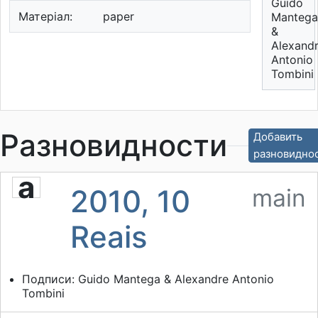
Guido
Матеріал:
paper
Mantega
&
Alexand
Antonio
Tombini
Разновидности
Добавить
разновидно
a
2010, 10
main
Reais
Подписи: Guido Mantega & Alexandre Antonio
Tombini