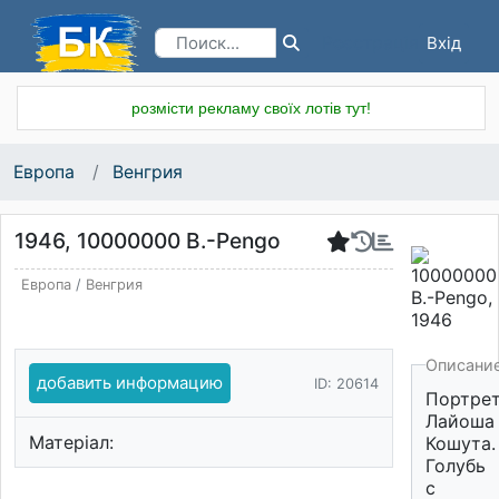
Вхід
Реєстрація
розмісти рекламу своїх лотів тут!
Европа
Венгрия
1946, 10000000 B.-Pengo
Европа
/
Венгрия
Описани
добавить информацию
ID: 20614
Портре
Лайоша
Матеріал:
Кошута.
Голубь
с