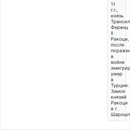
11
г.г.,
князь
Трансил
Ференц
II
Ракоци,
после
пораже
в
войне
эмигрир
умер
в
Турции.
Замок
князей
Ракоци
в г.
Шарошп