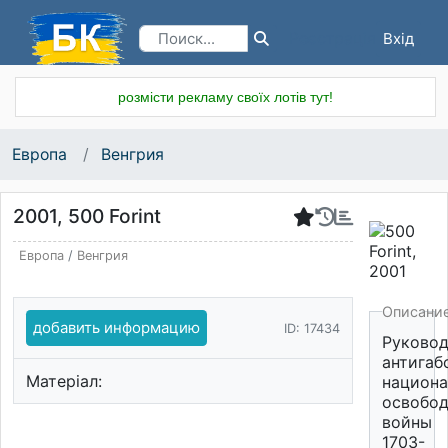
Вхід
Реєстрація
розмісти рекламу своїх лотів тут!
Европа
Венгрия
2001, 500 Forint
Европа
/
Венгрия
Описани
добавить информацию
ID: 17434
Руковод
антигаб
Матеріал:
национа
освобод
войны
1703-