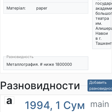
государ
Матеріал:
paper
академи
большо
театра
им.
Алишер
Навои
в г.
Ташкент
Разновидность
Металлография. # ниже 1800000
Разновидности
Добавить
разновидно
a
1994, 1 Сум
main