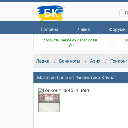
Головна
Лавка
Форуми
розмісти рекламу своїх лотів
р
тут!
Лавка
Банкноты
Азия
Гонконг
Магазин банкнот "Бонистика Клуба"