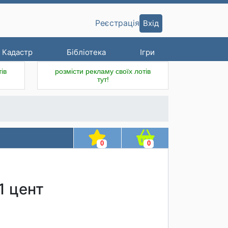
Вхід
Реєстрація
Кадастр
Бібліотека
Ігри
ів
розмісти рекламу своїх лотів
тут!
0
0
1 цент