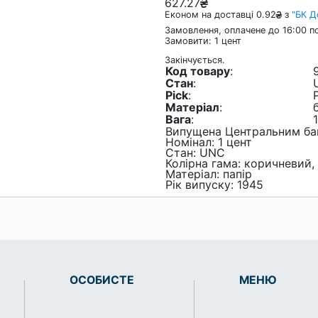
627.27
Економ на доставці 0.92
з
"БК 
Замовлення, оплачене до 16:00 по
Замовити: 1 цент
Закінчується.
Код товару
:
Стан
:
Pick
:
Матеріал
:
Вага
:
Випущена Центральним ба
Номінал: 1 цент
Стан: UNC
Колірна гама: коричневий,
Матеріал: папір
Рік випуску: 1945
ОСОБИСТЕ
МЕНЮ