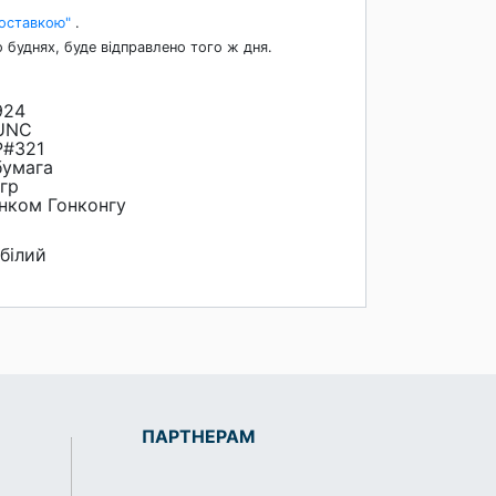
Доставкою"
.
 буднях, буде відправлено того ж дня.
924
UNC
P#321
бумага
1гр
нком Гонконгу
 білий
ПАРТНЕРАМ