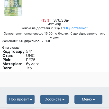
-13%
376.36
432.40
Економ на доставці 2.30
з
"БК Доставкою"
.
Замовлення, оплачене до 16:00 по буднях, буде відправлено того
ж дня.
Замовити: 50 дирхамов (2013)
Є на складі.
Код товару
:
541
Стан
:
UNC
Pick
:
P#75
Матеріал
:
бумага
Вага
:
1гр
Про проект
Особисте
Меню