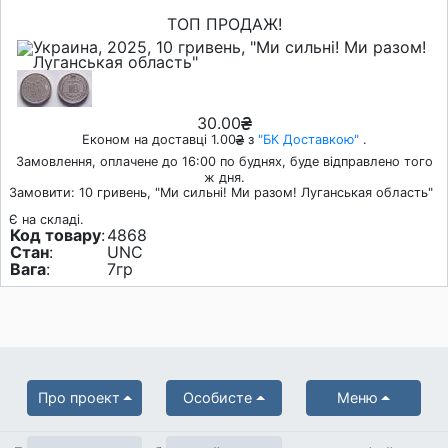
ТОП ПРОДАЖ!
30.00
Економ на доставці 1.00
з
"БК Доставкою"
.
Замовлення, оплачене до 16:00 по буднях, буде відправлено того
ж дня.
Замовити: 10 гривень, "Ми сильні! Ми разом! Луганськая область"
Є на складі.
Код товару
:
4868
Стан
:
UNC
Вага
:
7гр
Про проект
Особисте
Меню