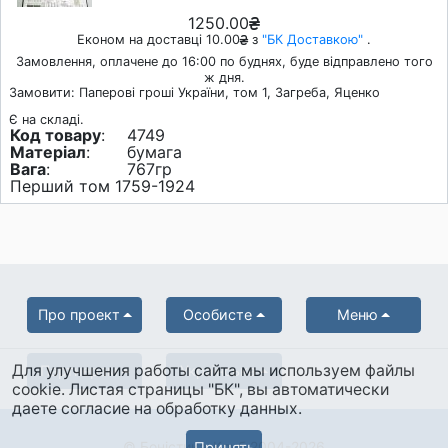
1250.00
Економ на доставці 10.00
з
"БК Доставкою"
.
Замовлення, оплачене до 16:00 по буднях, буде відправлено того
ж дня.
Замовити: Паперові гроші України, том 1, Загреба, Яценко
Є на складі.
Код товару
:
4749
Матеріал
:
бумага
Вага
:
767гр
Перший том 1759-1924
Про проект
Особисте
Меню
Для улучшения работы сайта мы используем файлы
Партнерам
Українська
cookie. Листая страницы "БК", вы автоматически
даете согласие на обработку данных.
© Боністика-Клуб 2004-2026
Принять