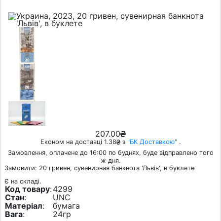
207.00
Економ на доставці 1.38
з
"БК Доставкою"
.
Замовлення, оплачене до 16:00 по буднях, буде відправлено того
ж дня.
Замовити: 20 гривен, сувенирная банкнота 'Львів', в буклете
Є на складі.
Код товару
:
4299
Стан
:
UNC
Матеріал
:
бумага
Вага
:
24гр