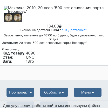
184.00
Економ на доставці 1.38
з
"БК Доставкою"
.
Замовлення, оплачене до 16:00 по буднях, буде відправлено того
ж дня.
Замовити: 20 песо '500 лет основания порта Веракрус'
Є на складі.
Код товару
:
4090
Стан
:
UNC
Вага
:
13гр
Про проект
Особисте
Меню
Для улучшения работы сайта мы используем файлы
Партнерам
Українська