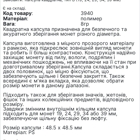
Є на складі.
Код товару
:
3940
Матеріал
:
полимер
Вага
:
8гр
Квадратна капсула призначена для безпечного та
акуратного зберігання монет різного діаметра.
Капсула виготовлена з міцного прозорого матеріалу
з рамкою, яка підкреслює зовнішній вигляд монети
та робить її більш контрастною. Конструкція надійно
захищає монету від пилу, вологи, подряпин і
механічних пошкоджень, не впливаючи на її стан при
довготривалому зберіганні.Капсула складається з
двох половинок, що міцно фіксуються, що
забезпечують щільне і безпечне закриття. Також
всередині є м'яка вкладка, яка дозволяє обрати
розмір монети в даному діапазоні.
Підходить також для зберігання значків, жетонів,
фішок та інших колекційних предметів, відповідного
розміру.
Завдяки змінним внутрішнім кільцям капсула
підходить для монет 19, 24, 29, 34 або 39 мм,
забезпечуючи щільну фіксацію без люфту.
Розмір капсули : 48.5 х 48.5 мм
Матеріал: PS