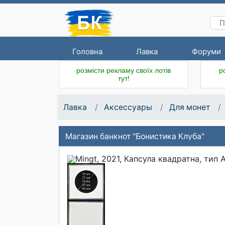
Головна
Лавка
Форуми
розмісти рекламу своїх лотів
р
тут!
Лавка
Аксессуары
Для монет
Магазин банкнот "Бонистика Клуба"