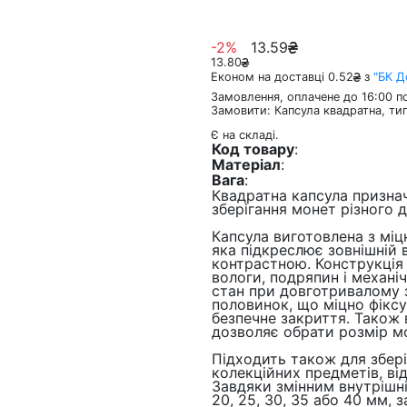
-2%
13.59
13.80
Економ на доставці 0.52
з
"БК 
Замовлення, оплачене до 16:00 по
Замовити: Капсула квадратна, тип
Є на складі.
Код товару
:
Матеріал
:
Вага
:
Квадратна капсула призна
зберігання монет різного д
Капсула виготовлена з міц
яка підкреслює зовнішній 
контрастною. Конструкція 
вологи, подряпин і механі
стан при довготривалому з
половинок, що міцно фіксу
безпечне закриття. Також 
дозволяє обрати розмір мо
Підходить також для збері
колекційних предметів, ві
Завдяки змінним внутрішні
20, 25, 30, 35 або 40 мм, 