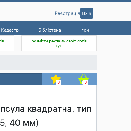
Вхід
Реєстрація
Кадастр
Бібліотека
Ігри
ів
розмісти рекламу своїх лотів
тут!
0
0
апсула квадратна, тип
35, 40 мм)