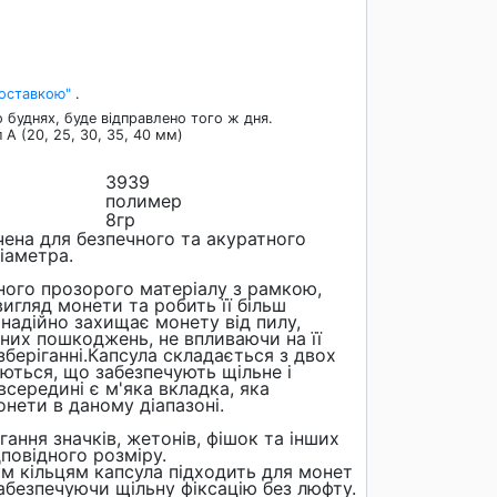
Доставкою"
.
 буднях, буде відправлено того ж дня.
 A (20, 25, 30, 35, 40 мм)
3939
полимер
8гр
чена для безпечного та акуратного
іаметра.
ного прозорого матеріалу з рамкою,
вигляд монети та робить її більш
надійно захищає монету від пилу,
чних пошкоджень, не впливаючи на її
беріганні.Капсула складається з двох
ються, що забезпечують щільне і
всередині є м'яка вкладка, яка
нети в даному діапазоні.
гання значків, жетонів, фішок та інших
дповідного розміру.
м кільцям капсула підходить для монет
забезпечуючи щільну фіксацію без люфту.