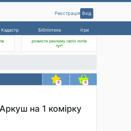
Вхід
Реєстрація
Кадастр
Бібліотека
Ігри
ів
розмісти рекламу своїх лотів
тут!
0
0
 Аркуш на 1 комірку