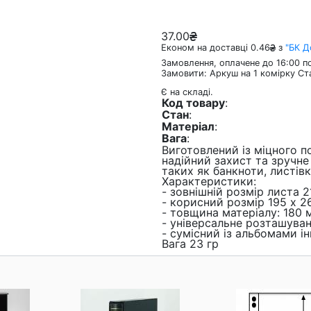
37.00
Економ на доставці 0.46
з
"БК 
Замовлення, оплачене до 16:00 по
Замовити: Аркуш на 1 комірку Ст
Є на складі.
Код товару
:
Стан
:
Матеріал
:
Вага
:
Виготовлений із міцного п
надійний захист та зручне
таких як банкноти, листів
Характеристики:
- зовнішній розмір листа 2
- корисний розмір 195 х 2
- товщина матеріалу: 180
- універсальне розташуван
- сумісний із альбомами і
Вага 23 гр