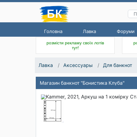
Головна
Лавка
Форуми
розмісти рекламу своїх лотів
р
тут!
Лавка
Аксессуары
Для банкнот
Магазин банкнот "Бонистика Клуба"