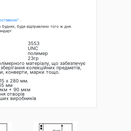
Доставкою"
.
 буднях, буде відправлено того ж дня.
андарт
3553
UNC
полимер
23гр
олімерного матеріалу, що забезпечує
 зберігання колекційних предметів,
ки, конверти, марки тощо.
15 х 280 мм.
65 мм
 мкм + 90 мкм
ня отворів
нших виробників