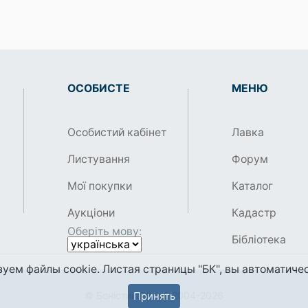
ОСОБИСТЕ
МЕНЮ
Особистий кабінет
Лавка
Листування
Форум
Мої покупки
Каталог
Аукціони
Кадастр
Оберіть мову:
Бібліотека
уем файлы cookie. Листая страницы "БК", вы автоматичес
© Боністика-Клуб 2004-2026
Принять