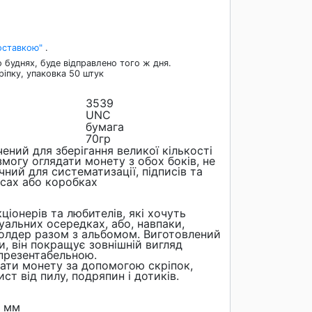
оставкою"
.
 буднях, буде відправлено того ж дня.
ріпку, упаковка 50 штук
3539
UNC
бумага
70гр
ений для зберігання великої кількості
змогу оглядати монету з обох боків, не
чний для систематизації, підписів та
ксах або коробках
ціонерів та любителів, які хочуть
дуальних осередках, або, навпаки,
олдер разом з альбомом. Виготовлений
и, він покращує зовнішній вигляд
 презентабельною.
ати монету за допомогою скріпок,
ст від пилу, подряпин і дотиків.
0 мм