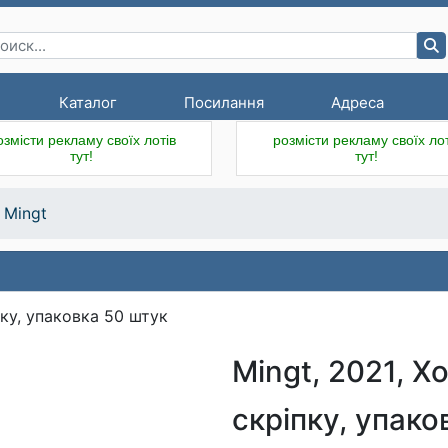
Каталог
Посилання
Адреса
озмісти рекламу своїх лотів
розмісти рекламу своїх лот
тут!
тут!
Mingt
Mingt, 2021, Х
скріпку, упако