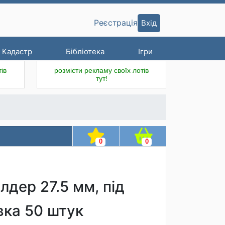
Вхід
Реєстрація
Кадастр
Бібліотека
Ігри
ів
розмісти рекламу своїх лотів
тут!
0
0
олдер 27.5 мм, під
вка 50 штук