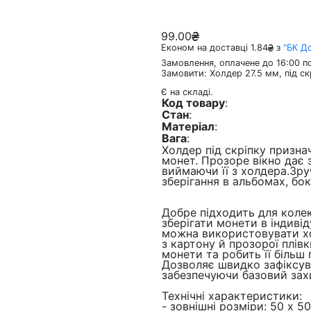
99.00
Економ на доставці 1.84
з
"БК Д
Замовлення, оплачене до 16:00 по
Замовити: Холдер 27.5 мм, під ск
Є на складі.
Код товару
:
Стан
:
Матеріал
:
Вага
:
Холдер під скріпку признач
монет. Прозоре вікно дає 
виймаючи її з холдера.Зру
зберігання в альбомах, бо
Добре підходить для колек
зберігати монети в індиві
можна використовувати х
з картону й прозорої плівк
монети та робить її більш
Дозволяє швидко зафіксув
забезпечуючи базовий захи
Технічні характеристики:
- зовнішні розміри: 50 x 5