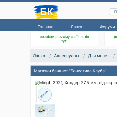
Головна
Лавка
Форуми
розмісти рекламу своїх лотів
р
тут!
Лавка
Аксессуары
Для монет
Магазин банкнот "Бонистика Клуба"