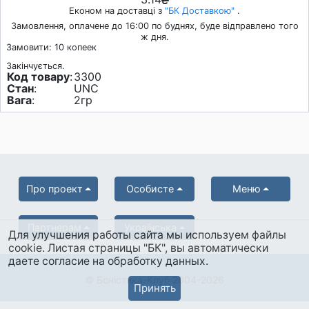
Економ на доставці з
"БК Доставкою"
.
Замовлення, оплачене до 16:00 по буднях, буде відправлено того
ж дня.
Замовити: 10 копеек
Закінчується.
Код товару
:
3300
Стан
:
UNC
Вага
:
2гр
Про проект
Особисте
Меню
Партнерам
Українська
Для улучшения работы сайта мы используем файлы
cookie. Листая страницы "БК", вы автоматически
даете согласие на обработку данных.
© Боністика-Клуб 2004-2026
Принять