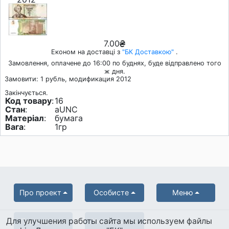
7.00
Економ на доставці з
"БК Доставкою"
.
Замовлення, оплачене до 16:00 по буднях, буде відправлено того
ж дня.
Замовити: 1 рубль, модификация 2012
Закінчується.
Код товару
:
16
Стан
:
aUNC
Матеріал
:
бумага
Вага
:
1гр
Про проект
Особисте
Меню
Для улучшения работы сайта мы используем файлы
Партнерам
Українська