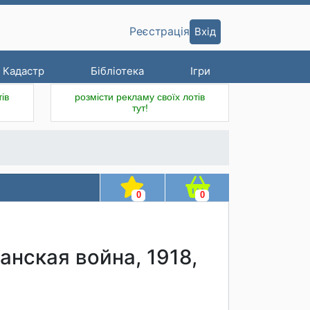
Вхід
Реєстрація
Кадастр
Бібліотека
Ігри
ів
розмісти рекламу своїх лотів
тут!
0
0
анская война, 1918,