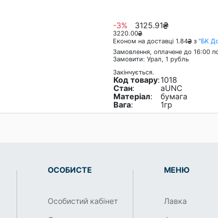
-3%
3125.91
3220.00
Економ на доставці 1.84
з
"БК Д
Замовлення, оплачене до 16:00 по
Замовити: Урал, 1 рубль
Закінчується.
Код товару
:
1018
Стан
:
aUNC
Матеріал
:
бумага
Вага
:
1гр
ОСОБИСТЕ
МЕНЮ
Особистий кабінет
Лавка