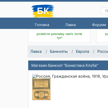
Головна
Лавка
Форуми
розмісти рекламу своїх лотів
р
тут!
Лавка
Банкноты
Европа
Росси
Магазин банкнот "Бонистика Клуба"