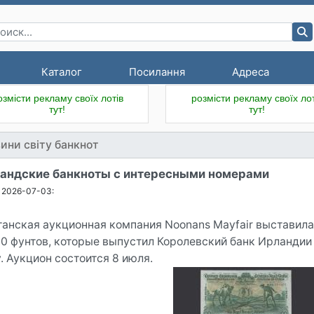
Каталог
Посилання
Адреса
озмісти рекламу своїх лотів
розмісти рекламу своїх лот
тут!
тут!
ини світу банкнот
андские банкноты с интересными номерами
2026-07-03:
танская аукционная компания Noonans Mayfair выставила
10 фунтов, которые выпустил Королевский банк Ирландии (R
. Аукцион состоится 8 июля.