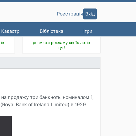
Вхід
Реєстрація
Кадастр
Бібліотека
Ігри
ів
розмісти рекламу своїх лотів
тут!
 на продажу три банкноты номиналом 1,
oyal Bank of Ireland Limited) в 1929