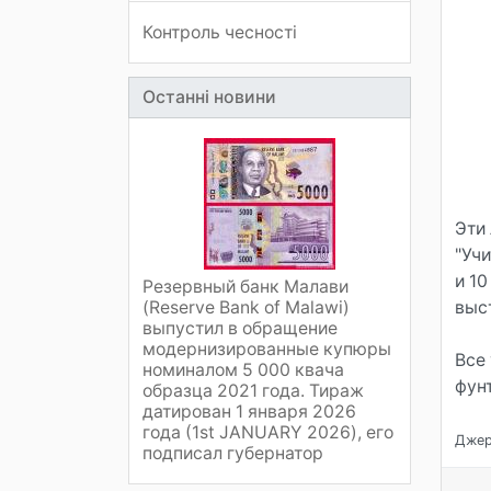
Контроль чесності
Останні новини
Эти
"Учи
и 1
Резервный банк Малави
(Reserve Bank of Malawi)
выс
выпустил в обращение
модернизированные купюры
Все
номиналом 5 000 квача
фунт
образца 2021 года. Тираж
датирован 1 января 2026
года (1st JANUARY 2026), его
Джере
подписал губернатор