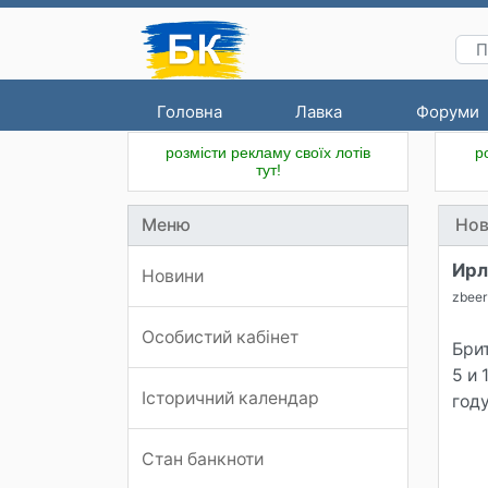
Головна
Лавка
Форуми
розмісти рекламу своїх лотів
р
тут!
Меню
Нов
Ирл
Новини
zbeer
Особистий кабінет
Бри
5 и 
Історичний календар
году
Стан банкноти