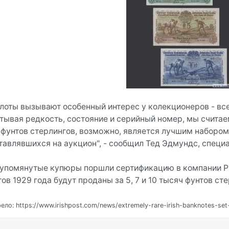
 лоты вызывают особенный интерес у колекционеров - вс
тывая редкость, состояние и серийный номер, мы считаем
0 фунтов стерлингов, возможно, является лучшим набором
тавлявшихся на аукцион", - сообщил Тед Эдмундс, специа
 упомянутые купюры поршли сертификацию в компании PMG
ов 1929 года будут проданы за 5, 7 и 10 тысяч фунтов ст
ло: https://www.irishpost.com/news/extremely-rare-irish-banknotes-set