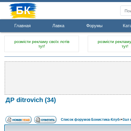
Главная
Лавка
Форумы
Кат
розмісти рекламу своїх лотів
розмісти рекламу 
тут!
тут!
ДР ditrovich (34)
Список форумов Бонистика-Клуб
->
Зал 