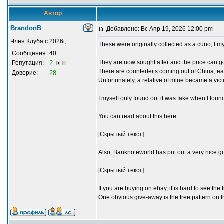
Автор
BrandonB
Добавлено: Вс Апр 19, 2026 12:00 pm
Член Клуба с 2026г,
These were originally collected as a curio, I 
Сообщения:
40
They are now sought after and the price can g
Репутация:
2
There are counterfeits coming out of China, ea
Доверие:
28
Unfortunately, a relative of mine became a vict
I myself only found out it was fake when I fo
You can read about this here:
[Скрытый текст]
Also, Banknoteworld has put out a very nice g
[Скрытый текст]
If you are buying on ebay, it is hard to see the 
One obvious give-away is the tree pattern on the 