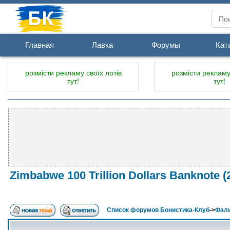
Главная
Лавка
Форумы
Кат
розмісти рекламу своїх лотів
розмісти рекламу 
тут!
тут!
Zimbabwe 100 Trillion Dollars Banknote (
Список форумов Бонистика-Клуб
->
Фал