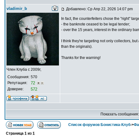
vladimir_b
Добавлено: Ср Апр 22, 2026 14:07 pm
In fact, the counterfeiters chose the "right" targe
- the banknote ceased to be legal tender;
- over the 15 years, interest in the ordinary b
I think they're targeting not only collectors, b
than the originals).
Thanks for the warning!
Член Клуба с 2009г,
Сообщения:
570
Репутация:
72
Доверие:
572
Показать сообщения
Список форумов Бонистика-Клуб
->
Фа
Страница
1
из
1