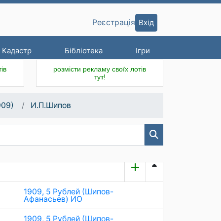
Вхід
Реєстрація
Кадастр
Бібліотека
Ігри
ів
розмісти рекламу своїх лотів
тут!
909)
И.П.Шипов
1909, 5 Рублей (Шипов-
Афанасьев) ИО
1909, 5 Рублей (Шипов-