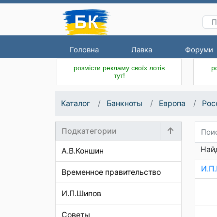
Головна
Лавка
Форуми
розмісти рекламу своїх лотів
р
тут!
Каталог
Банкноты
Европа
Рос
Подкатегории
Най
А.В.Коншин
И.П
Временное правительство
И.П.Шипов
Советы