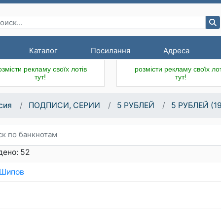
Каталог
Посилання
Адреса
озмісти рекламу своїх лотів
розмісти рекламу своїх лот
тут!
тут!
сия
ПОДПИСИ, СЕРИИ
5 РУБЛЕЙ
5 РУБЛЕЙ (1
дено: 52
.Шипов