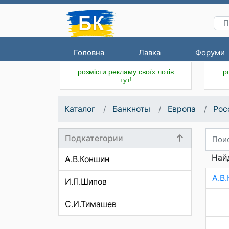
Головна
Лавка
Форуми
розмісти рекламу своїх лотів
р
тут!
Каталог
Банкноты
Европа
Рос
Подкатегории
Най
А.В.Коншин
А.В
И.П.Шипов
С.И.Тимашев