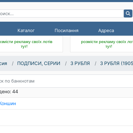
Каталог
Посилання
Адреса
озмісти рекламу своїх лотів
розмісти рекламу своїх лот
тут!
тут!
сия
ПОДПИСИ, СЕРИИ
3 РУБЛЯ
3 РУБЛЯ (1905
дено: 44
.Коншин