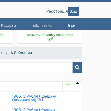
Вхід
Реєстрація
Кадастр
Бібліотека
Ігри
ів
розмісти рекламу своїх лотів
тут!
)
А.В.Коншин
1905, 3 Рубля (Коншин-
Овчинников) ПИ
1905, 3 Рубля (Коншин-