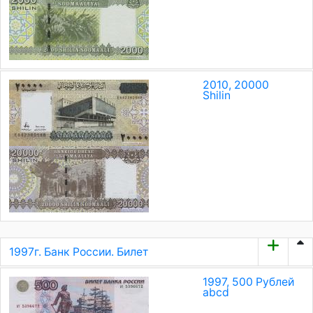
2010, 20000
Shilin
1997г. Банк России. Билет
1997, 500 Рублей
a
b
c
d