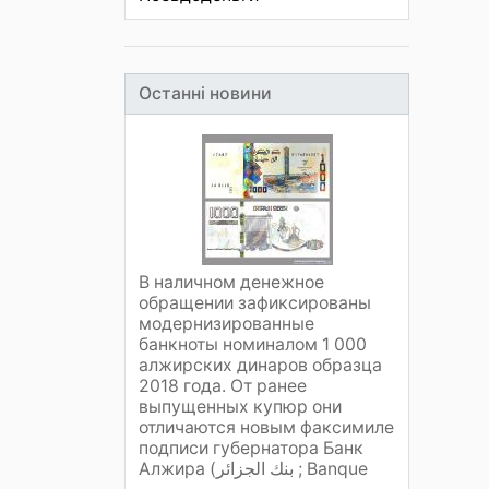
Останні новини
В наличном денежное
обращении зафиксированы
модернизированные
банкноты номиналом 1 000
алжирских динаров образца
2018 года. От ранее
выпущенных купюр они
отличаются новым факсимиле
подписи губернатора Банк
Алжира (بنك الجزائر ; Banque