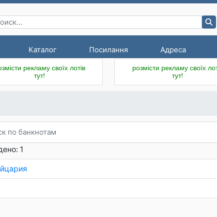
Каталог
Посилання
Адреса
озмісти рекламу своїх лотів
розмісти рекламу своїх лот
тут!
тут!
ено: 1
йцария