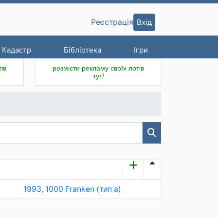
Вхід
Реєстрація
Кадастр
Бібліотека
Ігри
ів
розмісти рекламу своїх лотів
тут!
1993, 1000 Franken (тип a)