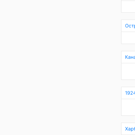
Ост
Кан
192
Хар