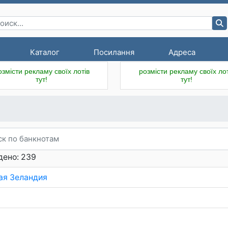
Каталог
Посилання
Адреса
озмісти рекламу своїх лотів
розмісти рекламу своїх лот
тут!
тут!
дено: 239
ая Зеландия