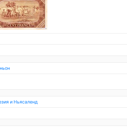
ньон
езия и Ньясаленд