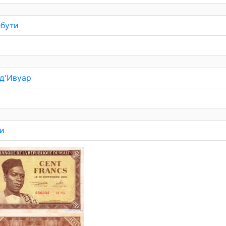
бути
-д'Ивуар
и