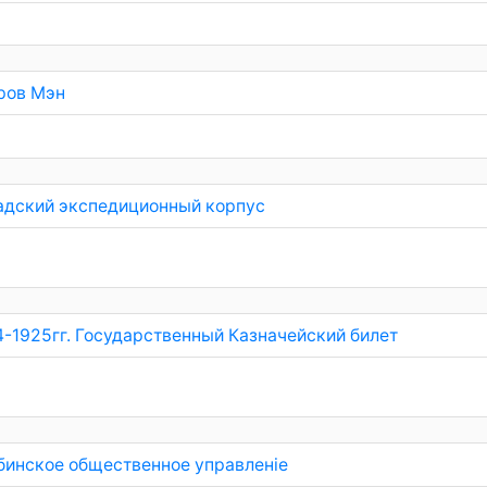
ров Мэн
адский экспедиционный корпус
4-1925гг. Государственный Казначейский билет
бинское общественное управленiе