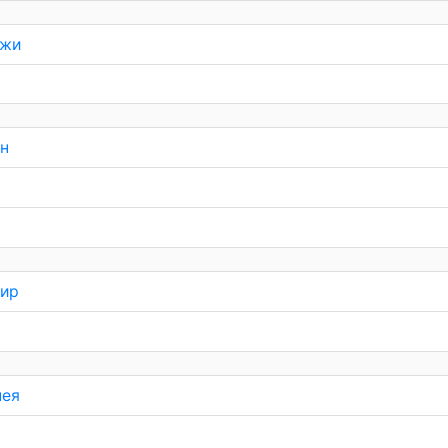
жи
н
ир
нея