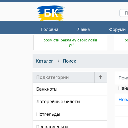
Головна
Лавка
Форуми
розмісти рекламу своїх лотів
р
тут!
Каталог
Поиск
Подкатегории
Най
Банкноты
Нов
Лотерейные билеты
Нотгельды
Псевдоденьги