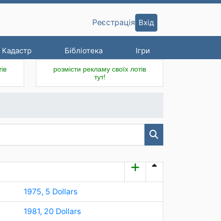
Вхід
Реєстрація
Кадастр
Бібліотека
Ігри
ів
розмісти рекламу своїх лотів
тут!
1975, 5 Dollars
1981, 20 Dollars