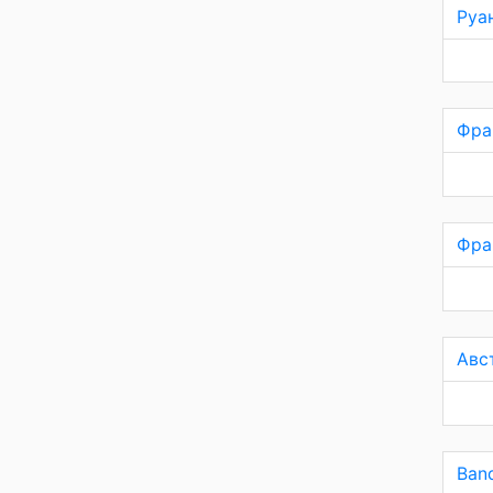
Руа
Фра
Фра
Авс
Banq