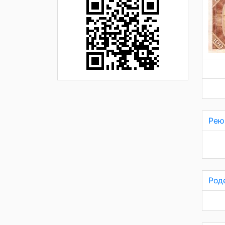
Рею
Род