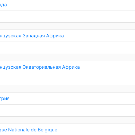
нда
нцузская Западная Африка
нцузская Экваториальная Африка
трия
ue Nationale de Belgique