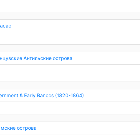
асао
нцузские Антильские острова
rnment & Early Bancos (1820-1864)
амские острова