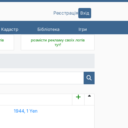
Вхід
Реєстрація
Кадастр
Бібліотека
Ігри
ів
розмісти рекламу своїх лотів
тут!
1944, 1 Yen