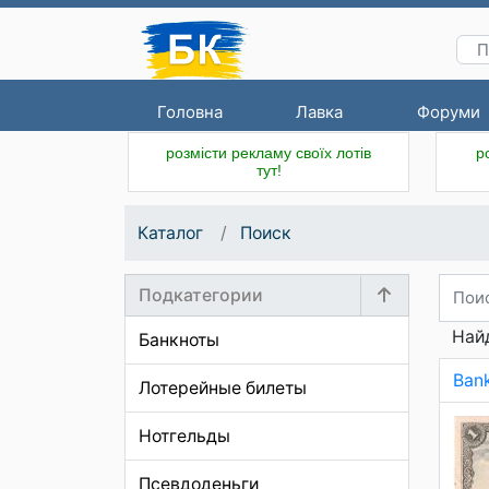
Головна
Лавка
Форуми
розмісти рекламу своїх лотів
р
тут!
Каталог
Поиск
Подкатегории
Найд
Банкноты
Bank
Лотерейные билеты
Нотгельды
Псевдоденьги