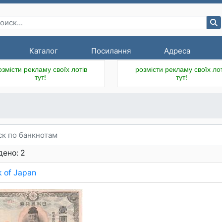
Каталог
Посилання
Адреса
озмісти рекламу своїх лотів
розмісти рекламу своїх лот
тут!
тут!
ено: 2
 of Japan