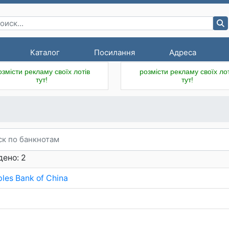
Каталог
Посилання
Адреса
озмісти рекламу своїх лотів
розмісти рекламу своїх лот
тут!
тут!
ено: 2
les Bank of China