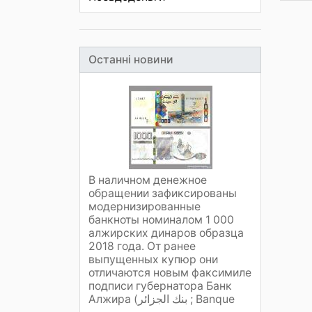
Останні новини
В наличном денежное
обращении зафиксированы
модернизированные
банкноты номиналом 1 000
алжирских динаров образца
2018 года. От ранее
выпущенных купюр они
отличаются новым факсимиле
подписи губернатора Банк
Алжира (بنك الجزائر ; Banque