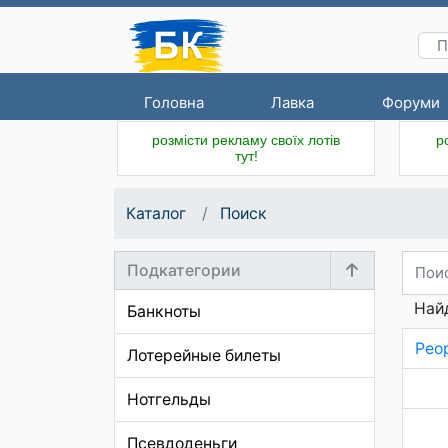
Головна
Лавка
Форуми
розмісти рекламу своїх лотів
р
тут!
Каталог
Поиск
Подкатегории
Найд
Банкноты
Peop
Лотерейные билеты
Нотгельды
Псевдоденьги