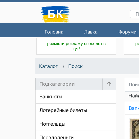
Головна
Лавка
Форуми
розмісти рекламу своїх лотів
р
тут!
Каталог
Поиск
Подкатегории
Найд
Банкноты
Bank
Лотерейные билеты
Нотгельды
Псевдоденьги