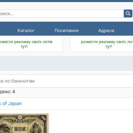
Каталог
Посилання
Адреса
озмісти рекламу своїх лотів
розмісти рекламу своїх лот
тут!
тут!
ено: 4
 of Japan