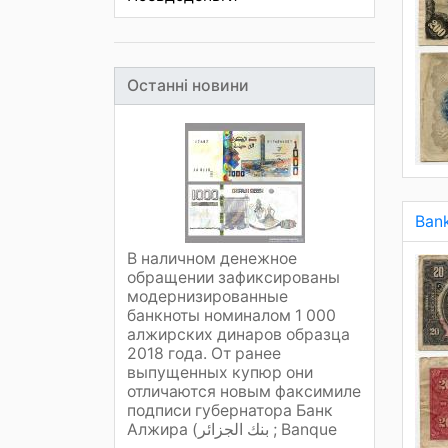
Останні новини
Ban
В наличном денежное
обращении зафиксированы
модернизированные
банкноты номиналом 1 000
алжирских динаров образца
2018 года. От ранее
выпущенных купюр они
отличаются новым факсимиле
подписи губернатора Банк
Алжира (بنك الجزائر ; Banque