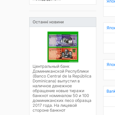
Япо
Останні новини
Япо
Япо
Центральный банк
Доминиканской Республики
(Banco Central de la República
Dominicana) выпустил в
наличное денежное
обращение новые тиражи
Bank
банкнот номиналом 50 и 100
доминиканских песо образца
2017 года. На лицевой
стороне банкнот