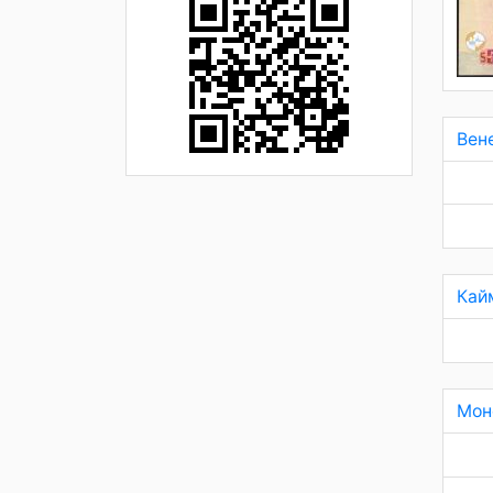
Вен
Кай
Мон