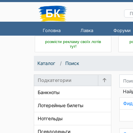
Головна
Лавка
Форуми
розмісти рекламу своїх лотів
р
тут!
Каталог
Поиск
Подкатегории
Най
Банкноты
Фид
Лотерейные билеты
Нотгельды
Псевдоденьги