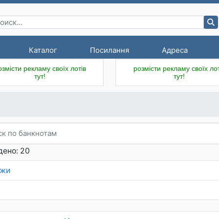
Каталог
Посилання
Адреса
озмісти рекламу своїх лотів
розмісти рекламу своїх лот
тут!
тут!
дено: 20
жи