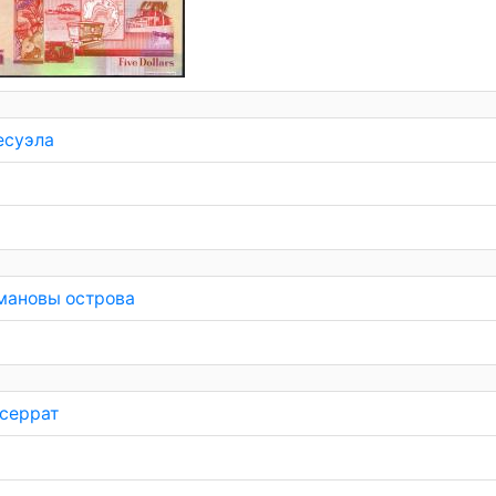
есуэла
мановы острова
серрат