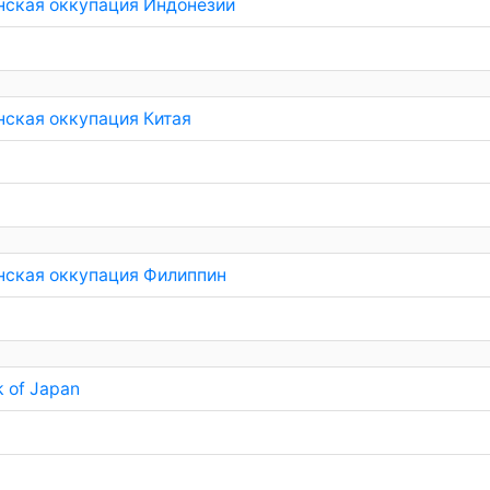
нская оккупация Индонезии
нская оккупация Китая
нская оккупация Филиппин
 of Japan