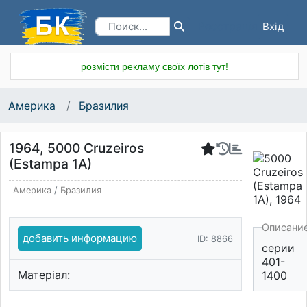
Вхід
Реєстрація
розмісти рекламу своїх лотів тут!
Америка
Бразилия
1964, 5000 Cruzeiros
(Estampa 1A)
Америка
/
Бразилия
Описани
добавить информацию
ID: 8866
серии
401-
Матеріал:
1400