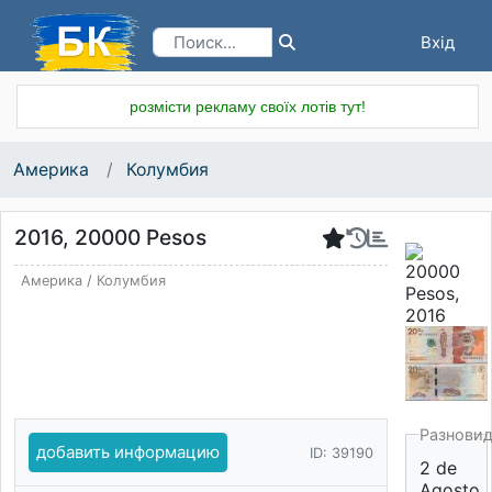
Вхід
Реєстрація
розмісти рекламу своїх лотів тут!
Америка
Колумбия
2016, 20000 Pesos
Америка
/
Колумбия
Разнови
добавить информацию
ID: 39190
2 de
Agosto