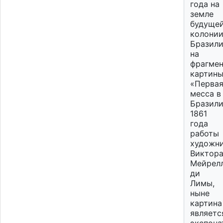
года на
земле
будуще
колони
Бразил
на
фрагмен
картин
«Перва
месса в
Бразил
1861
года
работы
художн
Виктор
Мейрел
ди
Лимы,
ныне
картина
являетс