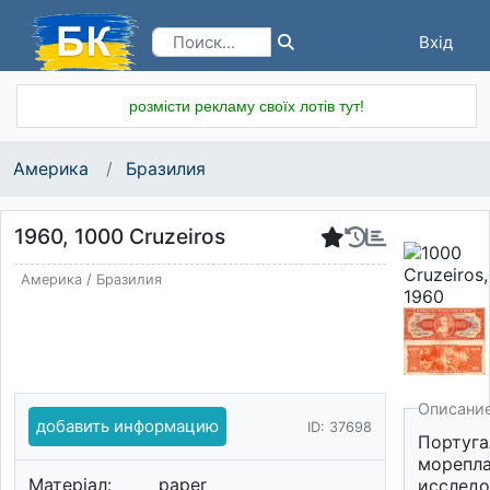
Вхід
Реєстрація
розмісти рекламу своїх лотів тут!
Америка
Бразилия
1960, 1000 Cruzeiros
Америка
/
Бразилия
Описани
добавить информацию
ID: 37698
Португа
морепла
Матеріал:
paper
исследо