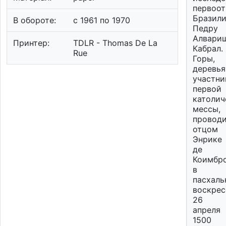
первоот
Бразил
В обороте:
c 1961 по 1970
Педру
Алвари
Принтер:
TDLR - Thomas De La
Кабрал.
Rue
Горы,
деревья
участни
первой
католич
мессы,
провод
отцом
Энрике
де
Коимбр
в
пасхаль
воскрес
26
апреля
1500