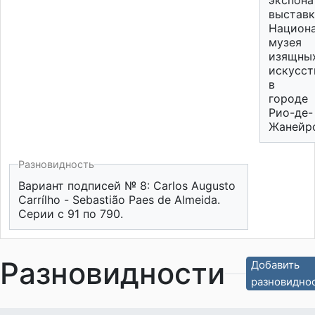
экспона
выстав
Национ
музея
изящны
искусст
в
городе
Рио-де-
Жанейр
Разновидность
Вариант подписей № 8: Carlos Augusto
Carrílho - Sebastião Paes de Almeida.
Серии с 91 по 790.
Разновидности
Добавить
разновидно