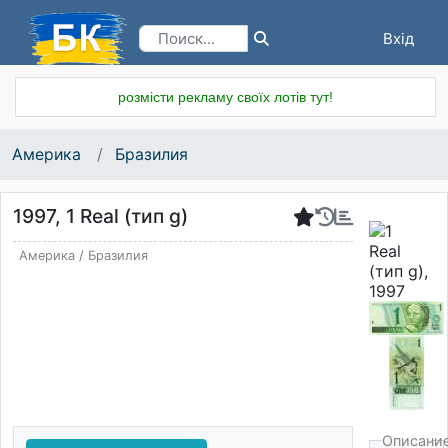
Вхід
Реєстрація
розмісти рекламу своїх лотів тут!
Америка
Бразилия
1997, 1 Real (тип g)
Америка
/
Бразилия
Описани