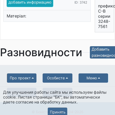
добавить информацию
ID: 3742
префик
С-В
Матеріал:
серии
3248-
7561
Разновидности
Добавить
разновидно
Про проект
Особисте
Меню
Для улучшения работы сайта мы используем файлы
Партнерам
Українська
cookie. Листая страницы "БК", вы автоматически
даете согласие на обработку данных.
© Боністика-Клуб 2004-2026
Принять