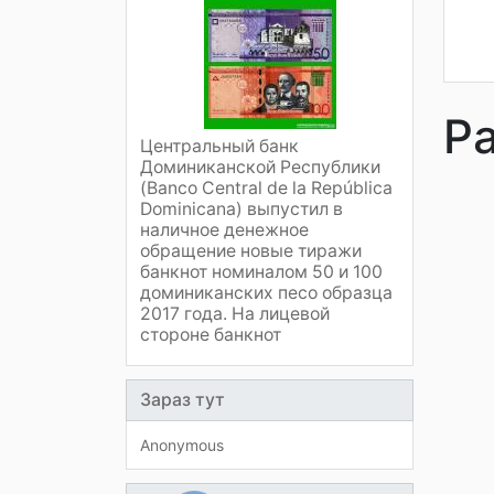
Р
Центральный банк
Доминиканской Республики
(Banco Central de la República
Dominicana) выпустил в
наличное денежное
обращение новые тиражи
банкнот номиналом 50 и 100
доминиканских песо образца
2017 года. На лицевой
стороне банкнот
Зараз тут
Anonymous