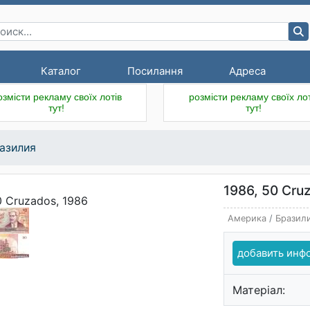
Каталог
Посилання
Адреса
озмісти рекламу своїх лотів
розмісти рекламу своїх лот
тут!
тут!
азилия
1986, 50 Cru
Америка
/
Бразил
добавить ин
Матеріал: