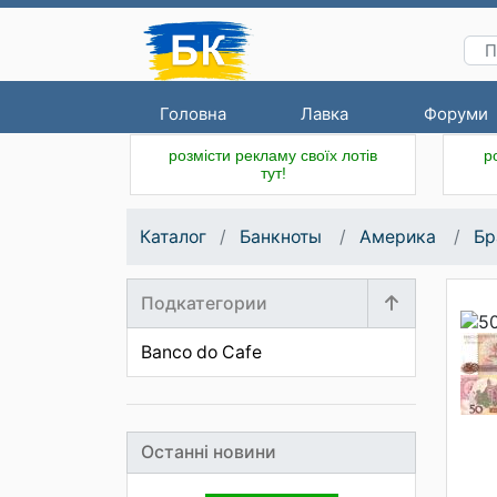
Головна
Лавка
Форуми
розмісти рекламу своїх лотів
р
тут!
Каталог
Банкноты
Америка
Бр
Подкатегории
Banco do Cafe
Останні новини