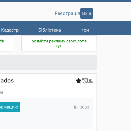
Вхід
Реєстрація
Кадастр
Бібліотека
Ігри
ів
розмісти рекламу своїх лотів
тут!
zados
ия
формацию
ID: 3683