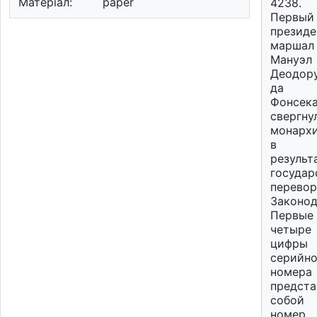
Матеріал:
paper
4238.
Первый
президе
маршал
Мануэл
Деодор
да
Фонсека
свергну
монарх
в
результ
государ
перевор
Законод
Первые
четыре
цифры
серийно
номера
предста
собой
номер