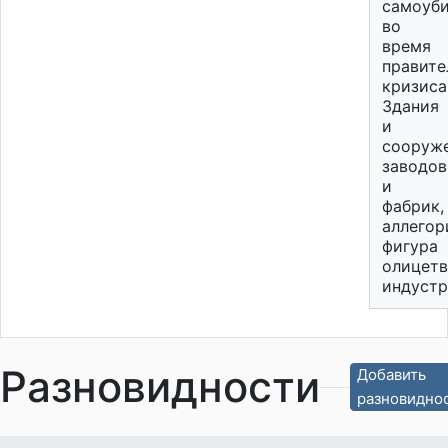
самоуб
во
время
правите
кризиса
Здания
и
сооруж
заводов
и
фабрик,
аллегор
фигура
олицет
индустр
Разновидности
Добавить
разновидно