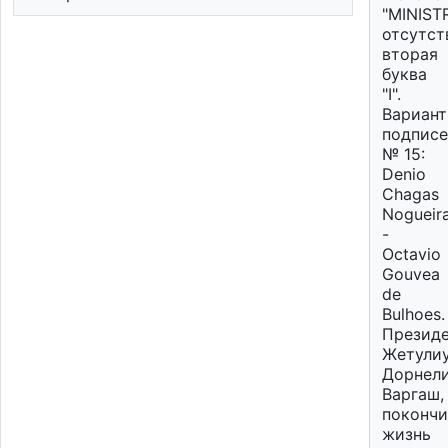
"MINIST
отсутст
вторая
буква
"I".
Вариант
подпис
№ 15:
Denio
Chagas
Nogueir
-
Octavio
Gouvea
de
Bulhoes.
Презид
Жетули
Дорнел
Варгаш,
покончи
жизнь