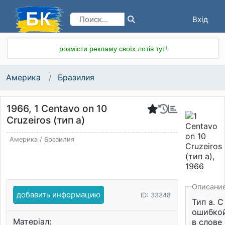
Вхід
Реєстрація
розмісти рекламу своїх лотів тут!
Америка
Бразилия
1966, 1 Centavo on 10
Cruzeiros (тип a)
Америка
/
Бразилия
Описани
добавить информацию
ID: 33348
Тип а. С
ошибкой
Матеріал:
в слове